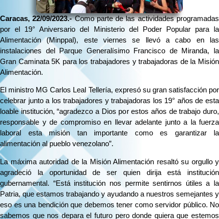
Caracas, 22/09/2023.-
Como parte de las actividades programada
por el 19° Aniversario del Ministerio del Poder Popular para la
Alimentación (Minppal), este viernes se llevó a cabo en las
instalaciones del Parque Generalísimo Francisco de Miranda, la
Gran Caminata 5K para los trabajadores y trabajadoras de la Misión
Alimentación.
El ministro MG Carlos Leal Tellería, expresó su gran satisfacción por
celebrar junto a los trabajadores y trabajadoras los 19° años de esta
loable institución, “agradezco a Dios por estos años de trabajo duro,
responsable y de compromiso en llevar adelante junto a la fuerza
laboral esta misión tan importante como es garantizar la
alimentación al pueblo venezolano”.
La máxima autoridad de la Misión Alimentación resaltó su orgullo y
agradeció la oportunidad de ser quien dirija está institución
gubernamental. “Está institución nos permite sentirnos útiles a la
Patria, que estamos trabajando y ayudando a nuestros semejantes y
eso es una bendición que debemos tener como servidor público. No
sabemos que nos depara el futuro pero donde quiera que estemos