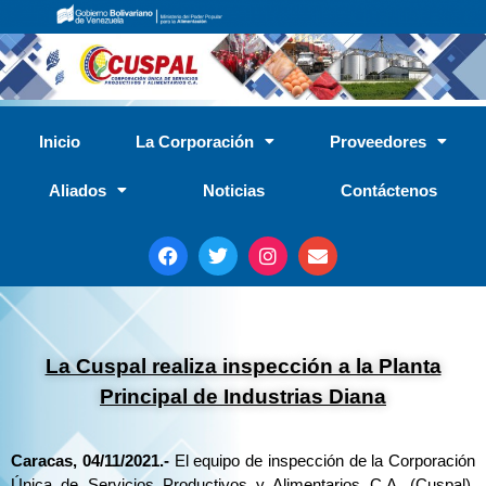
Inicio
La Corporación
Proveedores
Aliados
Noticias
Contáctenos
La Cuspal realiza inspección a la Planta
Principal de Industrias Diana
Caracas, 04/11/2021.-
El equipo de inspección de la Corporación
Única de Servicios Productivos y Alimentarios C.A. (Cuspal),