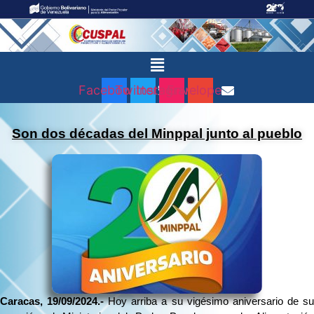
Menú
Facebook
Twitter
Instagram
Envelope
Son dos décadas del Minppal junto al pueblo
Caracas, 19/09/2024.-
Hoy arriba a su vigésimo aniversario de s