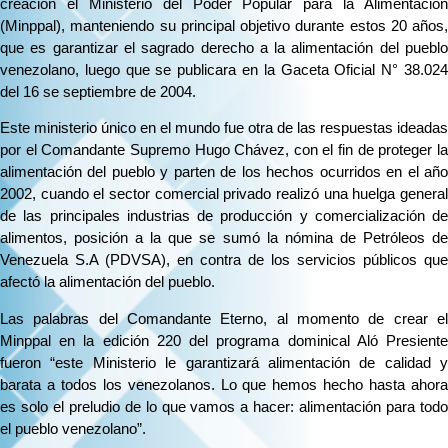
creación el Ministerio del Poder Popular para la Alimentación
(Minppal), manteniendo su principal objetivo durante estos 20 años,
que es garantizar el sagrado derecho a la alimentación del pueblo
venezolano, luego que se publicara en la Gaceta Oficial N° 38.024
del 16 se septiembre de 2004.
Este ministerio único en el mundo fue otra de las respuestas ideadas
por el Comandante Supremo Hugo Chávez, con el fin de proteger la
alimentación del pueblo y parten de los hechos ocurridos en el año
2002, cuando el sector comercial privado realizó una huelga general
de las principales industrias de producción y comercialización de
alimentos, posición a la que se sumó la nómina de Petróleos de
Venezuela S.A (PDVSA), en contra de los servicios públicos que
afectó la alimentación del pueblo.
Las palabras del Comandante Eterno, al momento de crear el
Minppal en la edición 220 del programa dominical Aló Presiente
fueron “este Ministerio le garantizará alimentación de calidad y
barata a todos los venezolanos. Lo que hemos hecho hasta ahora
es solo el preludio de lo que vamos a hacer: alimentación para todo
el pueblo venezolano”.