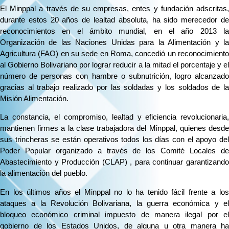
El Minppal a través de su empresas, entes y fundación adscritas,
durante estos 20 años de lealtad absoluta, ha sido merecedor de
reconocimientos en el ámbito mundial, en el año 2013 la
Organización de las Naciones Unidas para la Alimentación y la
Agricultura (FAO) en su sede en Roma, concedió un reconocimiento
al Gobierno Bolivariano por lograr reducir a la mitad el porcentaje y el
número de personas con hambre o subnutrición, logro alcanzado
gracias al trabajo realizado por las soldadas y los soldados de la
Misión Alimentación.
La constancia, el compromiso, lealtad y eficiencia revolucionaria,
mantienen firmes a la clase trabajadora del Minppal, quienes desde
sus trincheras se están operativos todos los días con el apoyo del
Poder Popular organizado a través de los Comité Locales de
Abastecimiento y Producción (CLAP) , para continuar garantizando
la alimentación del pueblo.
En los últimos años el Minppal no lo ha tenido fácil frente a los
ataques a la Revolución Bolivariana, la guerra económica y el
bloqueo económico criminal impuesto de manera ilegal por el
gobierno de los Estados Unidos, de alguna u otra manera ha